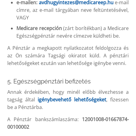
e-mailen:
avdhugyintezes@medicareep.hu
e-mail
címre, az e-mail tárgyában neve feltüntetésével,
VAGY
Medicare recepción
(zárt borítékban) a Medicare
Egészségpénztár nevére címezve küldheti be.
A Pénztár a megkapott nyilatkozatot feldolgozza és
az Ön számára Tagsági okiratot küld. A pénztári
lehetőségeket ezután van lehetősége igénybe venni.
5. Egészségpénztári befizetés
Annak érdekében, hogy minél előbb élvezhesse a
tagság által
igénybevehető lehetőségeket
, fizessen
be a Pénztárba.
A Pénztár bankszámlaszáma:
12001008-01667874-
00100002