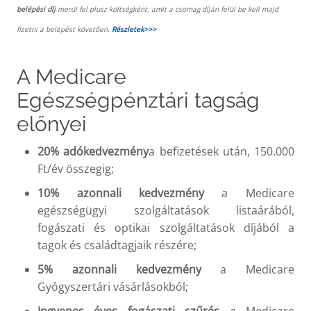
belépési díj
merül fel plusz költségként, amit a csomag díján felül be kell majd
fizetni a belépést követően.
Részletek>>>
A Medicare
Egészségpénztári tagság
előnyei
20% adókedvezmény
a befizetések után, 150.000
Ft/év összegig;
10% azonnali kedvezmény
a Medicare
egészségügyi szolgáltatások listaárából,
fogászati és optikai szolgáltatások díjából a
tagok és családtagjaik részére;
5% azonnali kedvezmény
a Medicare
Gyógyszertári vásárlásokból;