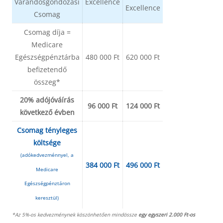
Várandósgondozási
Excellence
Excellence
Csomag
Csomag díja =
Medicare
Egészségpénztárba
480 000 Ft
620 000 Ft
befizetendő
összeg*
20% adójóváírás
96 000 Ft
124 000 Ft
következő évben
Csomag tényleges
költsége
(adókedvezménnyel, a
384 000 Ft
496 000 Ft
Medicare
Egészségpénztáron
keresztül)
*Az 5%-os kedvezménynek köszönhetően mindössze
egy egyszeri 2.000 Ft-os